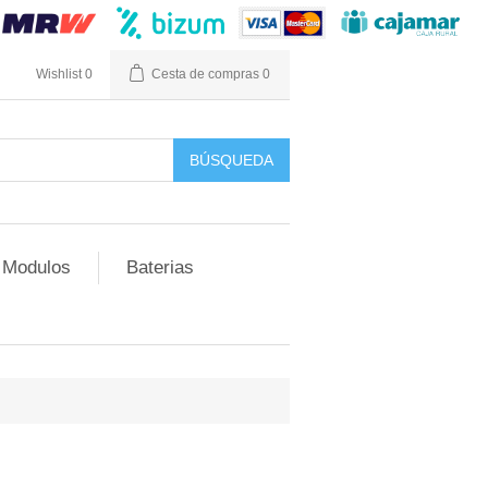
n
Wishlist
0
Cesta de compras
0
Modulos
Baterias