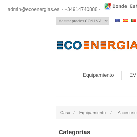
admin@ecoenergias.es
- +34914740888 -
Equipamiento
EV
Casa
/
Equipamiento
/
Accesorio
Categorías