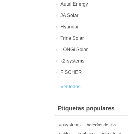
Autel Energy
JA Solar
Hyundai
Trina Solar
LONGi Solar
k2-systems
FISCHER
Ver todos
Etiquetas populares
apsystems
baterías de litio
cables
enphase
estructuras