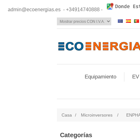
admin@ecoenergias.es
- +34914740888 -
Equipamiento
EV
Casa
/
Microinversores
/
ENPHA
Categorías