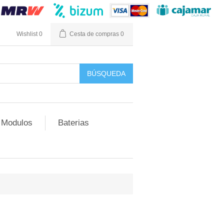
n
Wishlist
0
Cesta de compras
0
Modulos
Baterias