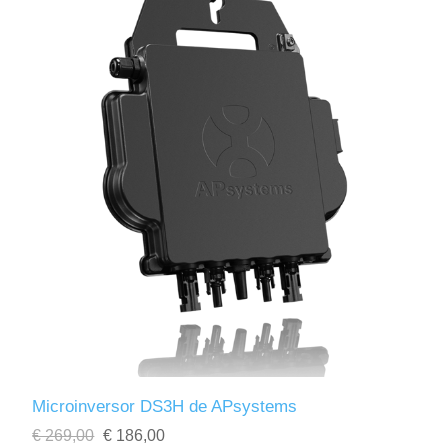
Microinversor DS3H de APsystems
€ 269,00
€ 186,00