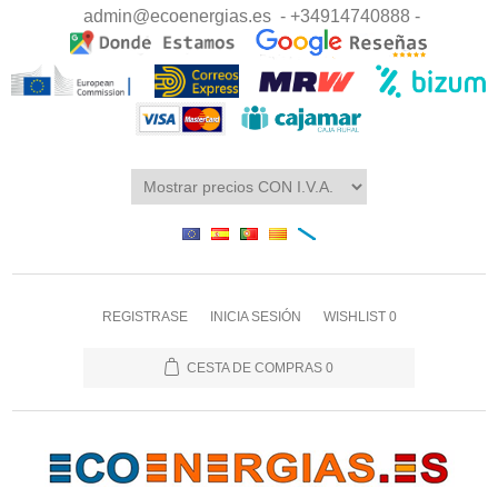
admin@ecoenergias.es
- +34914740888 -
REGISTRASE
INICIA SESIÓN
WISHLIST
0
CESTA DE COMPRAS
0