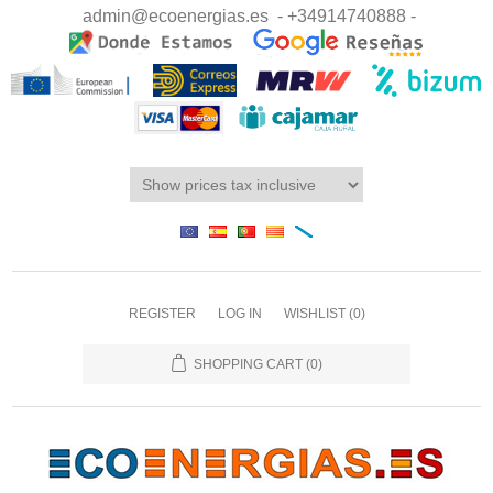
admin@ecoenergias.es
- +34914740888 -
REGISTER
LOG IN
WISHLIST
(0)
SHOPPING CART
(0)